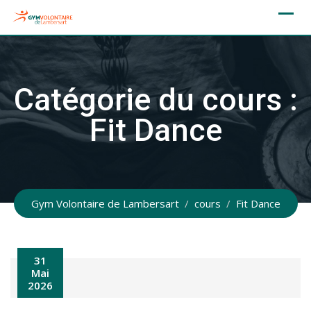
Skip
to
content
Catégorie du cours :
Fit Dance
Gym Volontaire de Lambersart
/
cours
/
Fit Dance
31
Mai
2026