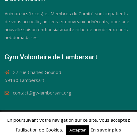
Animateurs(trices) et Membres du Comité sont impatients
de vous accueillir, anciens et nouveaux adhérents, pour une
nouvelle saison enthousiasmante riche de nombreux cours
hebdomadaires.
Gym Volontaire de Lambersart
27 rue Charles Gounod
59130 Lambersart
contact@gv-lambersart.org
En poursuivant votre navigation sur ce site, vous acceptez
© Gym Volontaire de Lambersart 2019 / Tous droits
réservés.
Mentions légales
l’utilisation de Cookies.
En savoir plus
Accepter