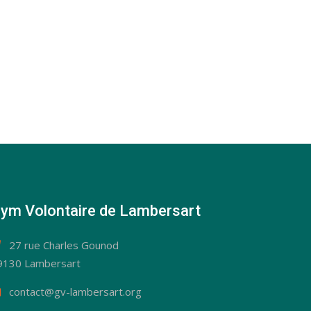
ym Volontaire de Lambersart
27 rue Charles Gounod
9130 Lambersart
contact@gv-lambersart.org