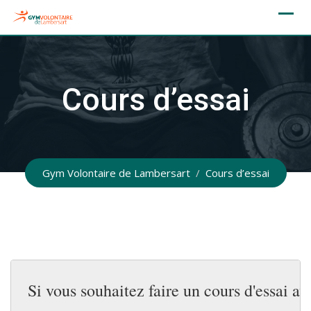
Skip
to
content
Cours d’essai
Gym Volontaire de Lambersart
/
Cours d’essai
Si vous souhaitez faire un cours d'essai av