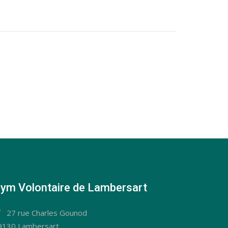
ym Volontaire de Lambersart
27 rue Charles Gounod
9130 Lambersart