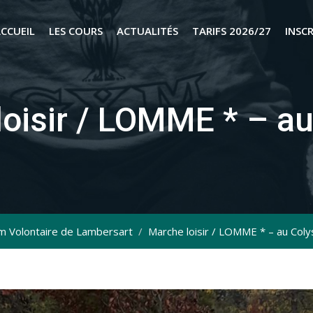
CCUEIL
LES COURS
ACTUALITÉS
TARIFS 2026/27
INSC
oisir / LOMME * – a
 Volontaire de Lambersart
/
Marche loisir / LOMME * – au Col