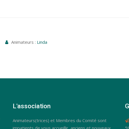
Animateurs :
Linda
L'association
G
Animateurs(trices) et Membres du Comité sont
impatients de vous accueillir, anciens et nouveaux
5