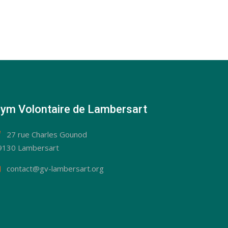
ym Volontaire de Lambersart
27 rue Charles Gounod
9130 Lambersart
contact@gv-lambersart.org