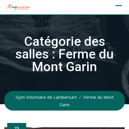
Skip
to
content
Catégorie des
salles :
Ferme du
Mont Garin
Gym Volontaire de Lambersart
/
Ferme du Mont
Garin
25