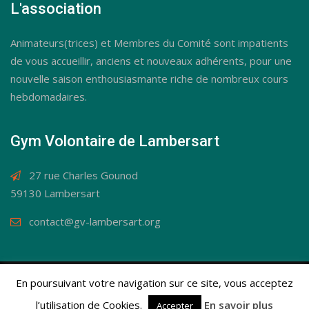
L'association
Animateurs(trices) et Membres du Comité sont impatients
de vous accueillir, anciens et nouveaux adhérents, pour une
nouvelle saison enthousiasmante riche de nombreux cours
hebdomadaires.
Gym Volontaire de Lambersart
27 rue Charles Gounod
59130 Lambersart
contact@gv-lambersart.org
En poursuivant votre navigation sur ce site, vous acceptez
© Gym Volontaire de Lambersart 2019 / Tous droits
réservés.
Mentions légales
l’utilisation de Cookies.
En savoir plus
Accepter