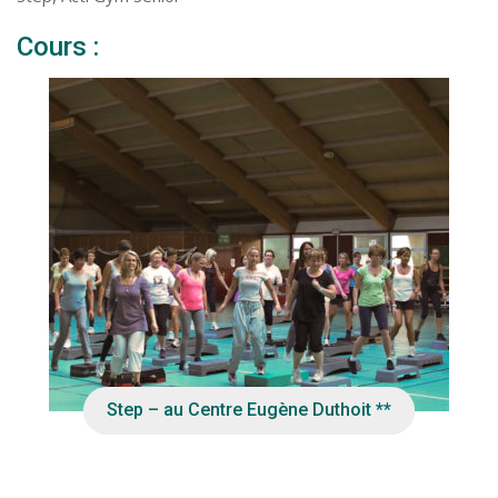
Cours :
MAR
10:15
Step – au Centre Eugène Duthoit **