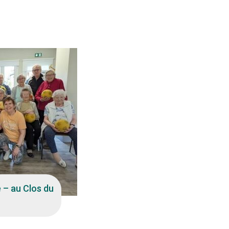
:15
 – au Clos du